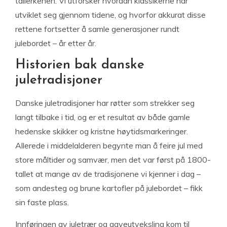
tallerkenen. Vi utforsker hvordan klassikerne har
utviklet seg gjennom tidene, og hvorfor akkurat disse
rettene fortsetter å samle generasjoner rundt
julebordet – år etter år.
Historien bak danske
juletradisjoner
Danske juletradisjoner har røtter som strekker seg
langt tilbake i tid, og er et resultat av både gamle
hedenske skikker og kristne høytidsmarkeringer.
Allerede i middelalderen begynte man å feire jul med
store måltider og samvær, men det var først på 1800-
tallet at mange av de tradisjonene vi kjenner i dag –
som andesteg og brune kartofler på julebordet – fikk
sin faste plass.
Innføringen av juletrær og gaveutveksling kom til