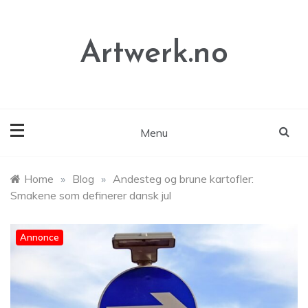
Skip
to
content
Artwerk.no
Menu
Home
»
Blog
»
Andesteg og brune kartofler:
Smakene som definerer dansk jul
Annonce