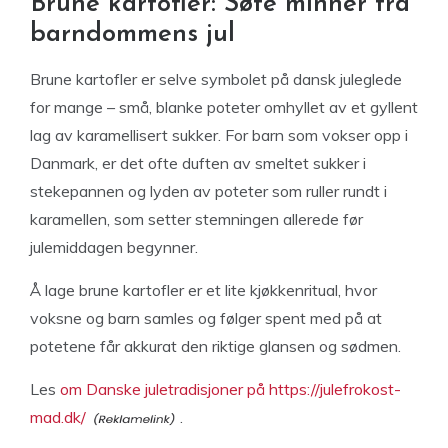
Brune kartofler: Søte minner fra
barndommens jul
Brune kartofler er selve symbolet på dansk juleglede
for mange – små, blanke poteter omhyllet av et gyllent
lag av karamellisert sukker. For barn som vokser opp i
Danmark, er det ofte duften av smeltet sukker i
stekepannen og lyden av poteter som ruller rundt i
karamellen, som setter stemningen allerede før
julemiddagen begynner.
Å lage brune kartofler er et lite kjøkkenritual, hvor
voksne og barn samles og følger spent med på at
potetene får akkurat den riktige glansen og sødmen.
Les
om Danske juletradisjoner på https://julefrokost-
mad.dk/
.