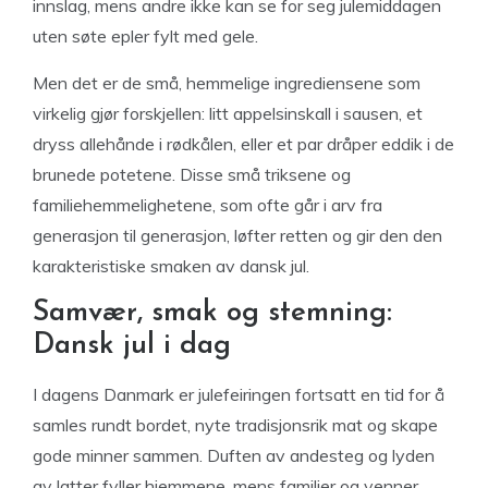
innslag, mens andre ikke kan se for seg julemiddagen
uten søte epler fylt med gele.
Men det er de små, hemmelige ingrediensene som
virkelig gjør forskjellen: litt appelsinskall i sausen, et
dryss allehånde i rødkålen, eller et par dråper eddik i de
brunede potetene. Disse små triksene og
familiehemmelighetene, som ofte går i arv fra
generasjon til generasjon, løfter retten og gir den den
karakteristiske smaken av dansk jul.
Samvær, smak og stemning:
Dansk jul i dag
I dagens Danmark er julefeiringen fortsatt en tid for å
samles rundt bordet, nyte tradisjonsrik mat og skape
gode minner sammen. Duften av andesteg og lyden
av latter fyller hjemmene, mens familier og venner