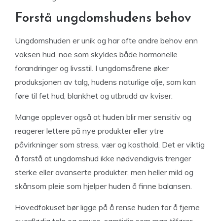
Forstå ungdomshudens behov
Ungdomshuden er unik og har ofte andre behov enn
voksen hud, noe som skyldes både hormonelle
forandringer og livsstil. I ungdomsårene øker
produksjonen av talg, hudens naturlige olje, som kan
føre til fet hud, blankhet og utbrudd av kviser.
Mange opplever også at huden blir mer sensitiv og
reagerer lettere på nye produkter eller ytre
påvirkninger som stress, vær og kosthold. Det er viktig
å forstå at ungdomshud ikke nødvendigvis trenger
sterke eller avanserte produkter, men heller mild og
skånsom pleie som hjelper huden å finne balansen.
Hovedfokuset bør ligge på å rense huden for å fjerne
overflødig talg og smuss, samtidig som man tilfører