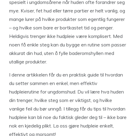
spesielt i ungdomsårene når huden ofte forandrer seg
mye. Kviser, fet hud eller tørre partier er helt vanlig, og
mange lurer på hvilke produkter som egentlig fungerer
– og hvilke som bare er bortkastet tid og penger.
Heldigvis trenger ikke hudpleie være komplisert. Med
noen få enkle steg kan du bygge en rutine som passer
akkurat din hud, uten å fylle baderomshyllen med
utallige produkter.
I denne artikkelen får du en praktisk guide til hvordan
du setter sammen en enkel, men effektiv
hudpleierutine for ungdomshud. Du vil lære hva huden
din trenger, hvilke steg som er viktigst, og hvilke
vanlige feil du bør unngå. I tillegg får du tips til hvordan
hudpleie kan bli noe du faktisk gleder deg til – ikke bare
nok en kjedelig plikt. La oss gjøre hudpleie enkelt,
effektivt og morsomt!