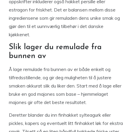
oppskrifter inkluderer også hakket persille eller
estragon for friskhet. Det er balansen mellom disse
ingrediensene som gir remuladen dens unike smak og
gjør den til et uunnværlig tilbehør i det danske
kjøkkenet.
Slik lager du remulade fra
bunnen av
Å lage remulade fra bunnen av er både enkelt og
tilfredsstillende, og gir deg muligheten til å justere
smaken akkurat slik du liker den. Start med å lage eller
bruke en god majones som base – hjemmelaget
majones gir ofte det beste resultatet.
Deretter blander du inn finhakket sylteagurk eller
pickles, kapers og eventuelt litt finhakket løk for ekstra
smak. Tilsett så en liten håndfull hakkede friske urter,