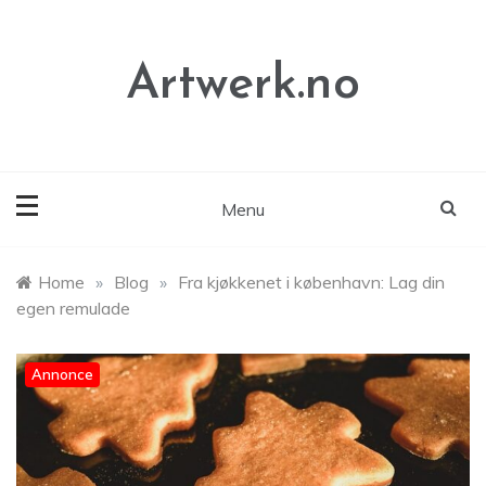
Skip
to
content
Artwerk.no
Menu
Home
»
Blog
»
Fra kjøkkenet i københavn: Lag din
egen remulade
Annonce