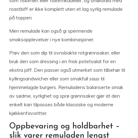
som fiskefilet eller fiskefrikadeller, og smørbrød med
roastbiff er ikke komplett uten et lag syrlig remulade
på toppen.
Men remulade kan også gi spennende
smaksopplevelser i nye kombinasjoner.
Prøv den som dip til ovnsbakte rotgrønnsaker, eller
bruk den som dressing i en frisk potetsalat for en
ekstra piff. Den passer også utmerket som tilbehør til
kyllingsandwicher eller som smakfull saus til
hjemmelagde burgers. Remuladens balanserte smak
av sødme, syrlighet og sprø grønnsaker gjør at den
enkelt kan tilpasses både klassiske og moderne
kjøkkenfavoritter.
Oppbevaring og holdbarhet –
slik varer remuladen lengst