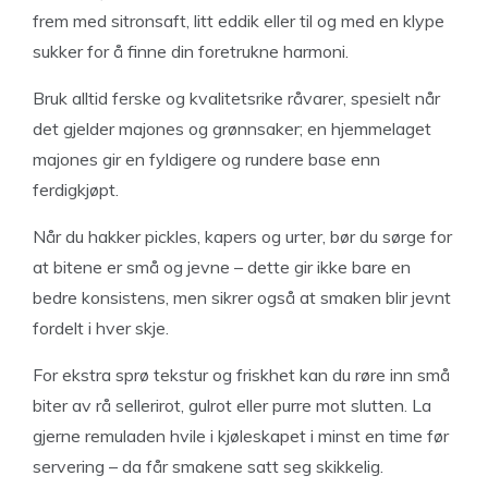
frem med sitronsaft, litt eddik eller til og med en klype
sukker for å finne din foretrukne harmoni.
Bruk alltid ferske og kvalitetsrike råvarer, spesielt når
det gjelder majones og grønnsaker; en hjemmelaget
majones gir en fyldigere og rundere base enn
ferdigkjøpt.
Når du hakker pickles, kapers og urter, bør du sørge for
at bitene er små og jevne – dette gir ikke bare en
bedre konsistens, men sikrer også at smaken blir jevnt
fordelt i hver skje.
For ekstra sprø tekstur og friskhet kan du røre inn små
biter av rå sellerirot, gulrot eller purre mot slutten. La
gjerne remuladen hvile i kjøleskapet i minst en time før
servering – da får smakene satt seg skikkelig.