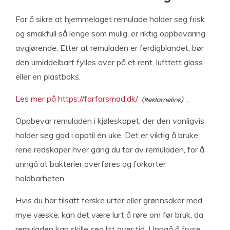
For å sikre at hjemmelaget remulade holder seg frisk
og smakfull så lenge som mulig, er riktig oppbevaring
avgjørende. Etter at remuladen er ferdigblandet, bør
den umiddelbart fylles over på et rent, lufttett glass
eller en plastboks.
Les mer på https://farfarsmad.dk/
.
Oppbevar remuladen i kjøleskapet, der den vanligvis
holder seg god i opptil én uke. Det er viktig å bruke
rene redskaper hver gang du tar av remuladen, for å
unngå at bakterier overføres og forkorter
holdbarheten.
Hvis du har tilsatt ferske urter eller grønnsaker med
mye væske, kan det være lurt å røre om før bruk, da
remuladen kan skille seg litt over tid. Unngå å fryse