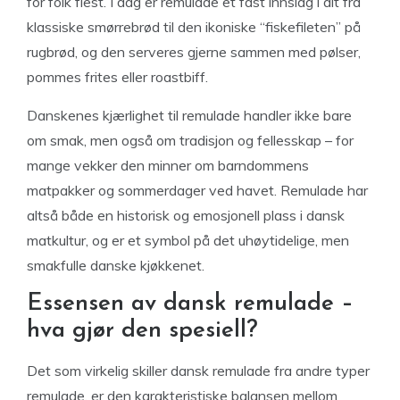
for folk flest. I dag er remulade et fast innslag i alt fra
klassiske smørrebrød til den ikoniske “fiskefileten” på
rugbrød, og den serveres gjerne sammen med pølser,
pommes frites eller roastbiff.
Danskenes kjærlighet til remulade handler ikke bare
om smak, men også om tradisjon og fellesskap – for
mange vekker den minner om barndommens
matpakker og sommerdager ved havet. Remulade har
altså både en historisk og emosjonell plass i dansk
matkultur, og er et symbol på det uhøytidelige, men
smakfulle danske kjøkkenet.
Essensen av dansk remulade –
hva gjør den spesiell?
Det som virkelig skiller dansk remulade fra andre typer
remulade, er den karakteristiske balansen mellom