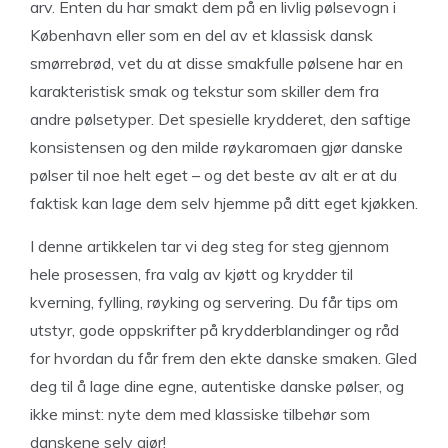
arv. Enten du har smakt dem på en livlig pølsevogn i
København eller som en del av et klassisk dansk
smørrebrød, vet du at disse smakfulle pølsene har en
karakteristisk smak og tekstur som skiller dem fra
andre pølsetyper. Det spesielle krydderet, den saftige
konsistensen og den milde røykaromaen gjør danske
pølser til noe helt eget – og det beste av alt er at du
faktisk kan lage dem selv hjemme på ditt eget kjøkken.
I denne artikkelen tar vi deg steg for steg gjennom
hele prosessen, fra valg av kjøtt og krydder til
kverning, fylling, røyking og servering. Du får tips om
utstyr, gode oppskrifter på krydderblandinger og råd
for hvordan du får frem den ekte danske smaken. Gled
deg til å lage dine egne, autentiske danske pølser, og
ikke minst: nyte dem med klassiske tilbehør som
danskene selv gjør!