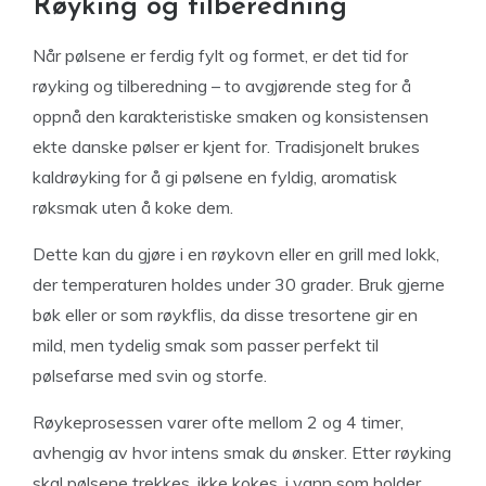
Røyking og tilberedning
Når pølsene er ferdig fylt og formet, er det tid for
røyking og tilberedning – to avgjørende steg for å
oppnå den karakteristiske smaken og konsistensen
ekte danske pølser er kjent for. Tradisjonelt brukes
kaldrøyking for å gi pølsene en fyldig, aromatisk
røksmak uten å koke dem.
Dette kan du gjøre i en røykovn eller en grill med lokk,
der temperaturen holdes under 30 grader. Bruk gjerne
bøk eller or som røykflis, da disse tresortene gir en
mild, men tydelig smak som passer perfekt til
pølsefarse med svin og storfe.
Røykeprosessen varer ofte mellom 2 og 4 timer,
avhengig av hvor intens smak du ønsker. Etter røyking
skal pølsene trekkes, ikke kokes, i vann som holder