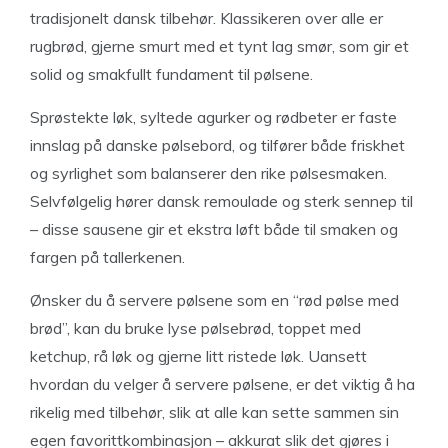
tradisjonelt dansk tilbehør. Klassikeren over alle er
rugbrød, gjerne smurt med et tynt lag smør, som gir et
solid og smakfullt fundament til pølsene.
Sprøstekte løk, syltede agurker og rødbeter er faste
innslag på danske pølsebord, og tilfører både friskhet
og syrlighet som balanserer den rike pølsesmaken.
Selvfølgelig hører dansk remoulade og sterk sennep til
– disse sausene gir et ekstra løft både til smaken og
fargen på tallerkenen.
Ønsker du å servere pølsene som en “rød pølse med
brød”, kan du bruke lyse pølsebrød, toppet med
ketchup, rå løk og gjerne litt ristede løk. Uansett
hvordan du velger å servere pølsene, er det viktig å ha
rikelig med tilbehør, slik at alle kan sette sammen sin
egen favorittkombinasjon – akkurat slik det gjøres i