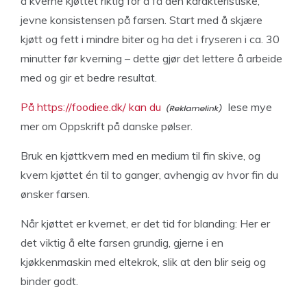
å kverne kjøttet riktig for å få den karakteristiske,
jevne konsistensen på farsen. Start med å skjære
kjøtt og fett i mindre biter og ha det i fryseren i ca. 30
minutter før kverning – dette gjør det lettere å arbeide
med og gir et bedre resultat.
På https://foodiee.dk/ kan du
lese mye
mer om Oppskrift på danske pølser.
Bruk en kjøttkvern med en medium til fin skive, og
kvern kjøttet én til to ganger, avhengig av hvor fin du
ønsker farsen.
Når kjøttet er kvernet, er det tid for blanding: Her er
det viktig å elte farsen grundig, gjerne i en
kjøkkenmaskin med eltekrok, slik at den blir seig og
binder godt.