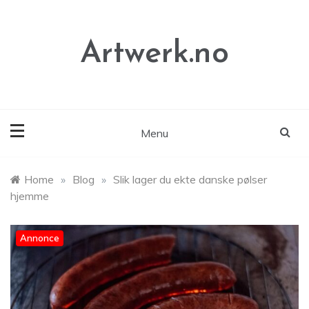
Skip
to
content
Artwerk.no
Menu
Home
»
Blog
»
Slik lager du ekte danske pølser
hjemme
Annonce